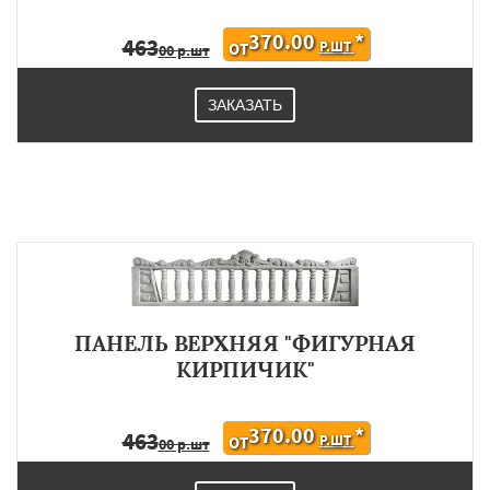
370.00
*
463
Р.ШТ
ОТ
00 р.шт
ЗАКАЗАТЬ
ПАНЕЛЬ ВЕРХНЯЯ "ФИГУРНАЯ
КИРПИЧИК"
370.00
*
463
Р.ШТ
ОТ
00 р.шт