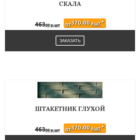
СКАЛА
370.00
*
463
Р.ШТ
ОТ
00 р.шт
ЗАКАЗАТЬ
ШТАКЕТНИК ГЛУХОЙ
370.00
*
463
Р.ШТ
ОТ
00 р.шт