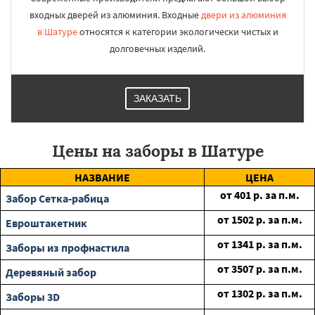
входных дверей из алюминия. Входные
двери из алюминия
в Шатуре
относятся к категории экологически чистых и
долговечных изделий.
ЗАКАЗАТЬ
Цены на заборы в Шатуре
НАЗВАНИЕ
ЦЕНА
от
401
р. за п.м.
Забор Сетка-рабица
от
1502
р. за п.м.
Евроштакетник
от
1341
р. за п.м.
Заборы из профнастила
от
3507
р. за п.м.
Деревяный забор
от
1302
р. за п.м.
Заборы 3D