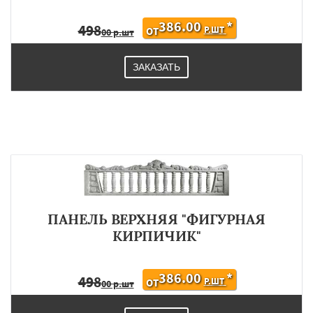
386.00
*
498
Р.ШТ
ОТ
00 р.шт
ЗАКАЗАТЬ
ПАНЕЛЬ ВЕРХНЯЯ "ФИГУРНАЯ
КИРПИЧИК"
386.00
*
498
Р.ШТ
ОТ
00 р.шт