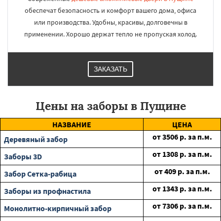
обеспечат безопасность и комфорт вашего дома, офиса
или производства. Удобны, красивы, долговечны в
применении. Хорошо держат тепло не пропуская холод.
ЗАКАЗАТЬ
Цены на заборы в Пущине
НАЗВАНИЕ
ЦЕНА
от
3506
р. за п.м.
Деревяный забор
от
1308
р. за п.м.
Заборы 3D
от
409
р. за п.м.
Забор Сетка-рабица
от
1343
р. за п.м.
Заборы из профнастила
от
7306
р. за п.м.
Монолитно-кирпичный забор