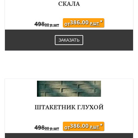
СКАЛА
386.00
*
498
Р.ШТ
ОТ
00 р.шт
ЗАКАЗАТЬ
ШТАКЕТНИК ГЛУХОЙ
386.00
*
498
Р.ШТ
ОТ
00 р.шт