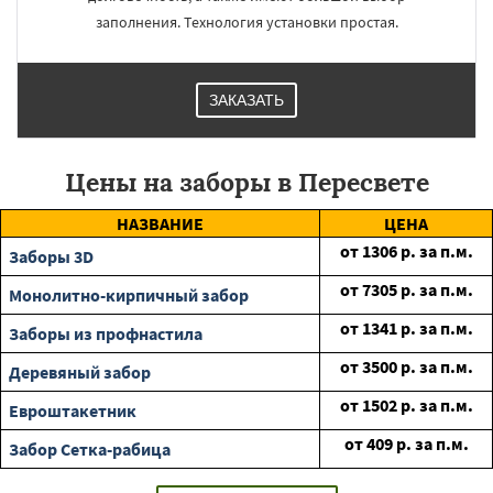
заполнения. Технология установки простая.
ЗАКАЗАТЬ
Цены на заборы в Пересвете
НАЗВАНИЕ
ЦЕНА
от
1306
р. за п.м.
Заборы 3D
от
7305
р. за п.м.
Монолитно-кирпичный забор
от
1341
р. за п.м.
Заборы из профнастила
от
3500
р. за п.м.
Деревяный забор
от
1502
р. за п.м.
Евроштакетник
от
409
р. за п.м.
Забор Сетка-рабица