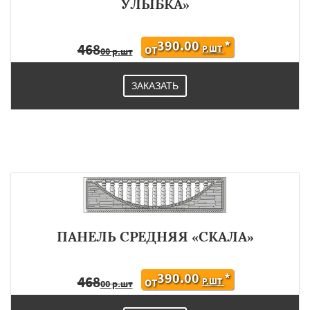
УЛЫБКА»
390.00
*
468
Р.ШТ
ОТ
00 р.шт
ЗАКАЗАТЬ
ПАНЕЛЬ СРЕДНЯЯ «СКАЛА»
390.00
*
468
Р.ШТ
ОТ
00 р.шт