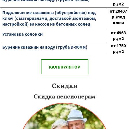
р./м2
от
20407
Подключение скважины (обустройство) под
р./под
ключ (с материалами, доставкой,монтажом,
ключ
настройкой) за кессон из бетонных колец
от
4963
Установка колонки
р./м2
от
1750
Бурение скважин на воду (труба D-90мм)
р./м2
КАЛЬКУЛЯТОР
Скидки
Скидка пенсионерам