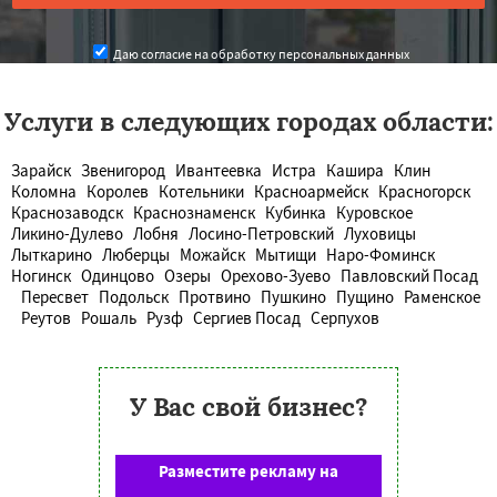
Даю согласие на обработку персональных данных
Услуги в следующих городах области:
Зарайск
Звенигород
Ивантеевка
Истра
Кашира
Клин
Коломна
Королев
Котельники
Красноармейск
Красногорск
Краснозаводск
Краснознаменск
Кубинка
Куровское
Ликино-Дулево
Лобня
Лосино-Петровский
Луховицы
Лыткарино
Люберцы
Можайск
Мытищи
Наро-Фоминск
Ногинск
Одинцово
Озеры
Орехово-Зуево
Павловский Посад
Пересвет
Подольск
Протвино
Пушкино
Пущино
Раменское
Реутов
Рошаль
Рузф
Сергиев Посад
Серпухов
У Вас свой бизнес?
Разместите рекламу на