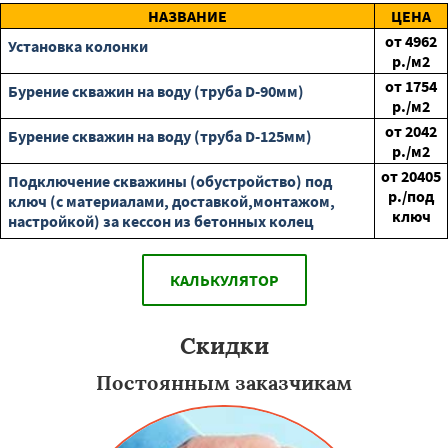
НАЗВАНИЕ
ЦЕНА
от
4962
Установка колонки
р./м2
от
1754
Бурение скважин на воду (труба D-90мм)
р./м2
от
2042
Бурение скважин на воду (труба D-125мм)
р./м2
от
20405
Подключение скважины (обустройство) под
р./под
ключ (с материалами, доставкой,монтажом,
ключ
настройкой) за кессон из бетонных колец
КАЛЬКУЛЯТОР
Скидки
Постоянным заказчикам