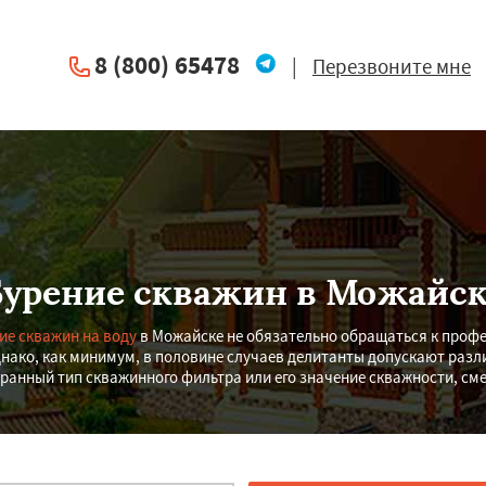
8 (800) 65478
|
Перезвоните мне
Бурение скважин в Можайск
ие скважин на воду
в Можайске не обязательно обращаться к проф
нако, как минимум, в половине случаев делитанты допускают раз
ранный тип скважинного фильтра или его значение скважности, см