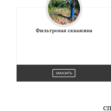
Фильтровая скважина
Работае
ЗАКАЗАТЬ
регио
Мытищи
Наро-Ф
Одинцово
Озер
Павловский Пос
Протвино
Пушк
СП
Реутов
Рошаль