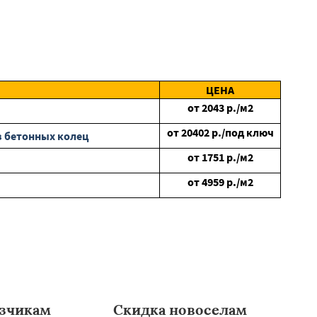
ЦЕНА
от
2043
р./м2
от
20402
р./под ключ
з бетонных колец
от
1751
р./м2
от
4959
р./м2
зчикам
Скидка новоселам