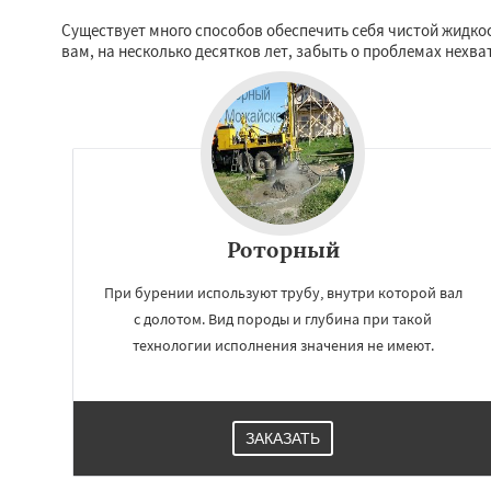
Серпухов
Солне
Существует много способов обеспечить себя чистой жидко
Ступино
Талдом
вам, на несколько десятков лет, забыть о проблемах нехва
Хотьково
Черног
Щелково
Электр
Электроугли
Яхр
Бобров
Богоро
Быково
Вербилк
Роторный
При бурении используют трубу, внутри которой вал
с долотом. Вид породы и глубина при такой
технологии исполнения значения не имеют.
ЗАКАЗАТЬ