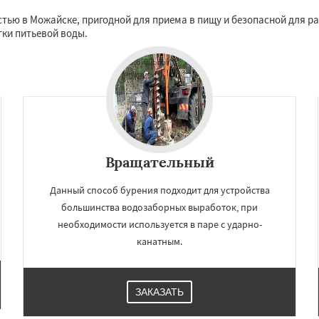
чногорск
Купавна
Даю согласие на обработку персональных данных
стью в Можайске, пригодной для приема в пищу и безопасной для р
Фрязино
Химки
тки питьевой воды.
оловка
Чехов
Шатура
огорск
Электросталь
ома
Андреево
Белоомут
дское
Большие Вяземы
и
Вращательный
Данный способ бурения подходит для устройства
большинства водозаборных выработок, при
необходимости используется в паре с ударно-
канатным.
ЗАКАЗАТЬ