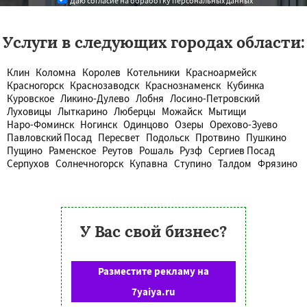
Даю согласие на обработку персональных данных
Услуги в следующих городах области:
Клин
Коломна
Королев
Котельники
Красноармейск
Красногорск
Краснозаводск
Краснознаменск
Кубинка
Куровское
Ликино-Дулево
Лобня
Лосино-Петровский
Луховицы
Лыткарино
Люберцы
Можайск
Мытищи
Наро-Фоминск
Ногинск
Одинцово
Озеры
Орехово-Зуево
Павловский Посад
Пересвет
Подольск
Протвино
Пушкино
Пущино
Раменское
Реутов
Рошаль
Рузф
Сергиев Посад
Серпухов
Солнечногорск
Купавна
Ступино
Талдом
Фрязино
У Вас свой бизнес?
Разместите рекламу на
7yaiya.ru