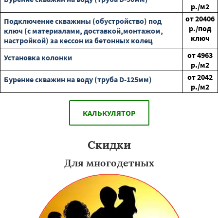
р./м2
от
20406
Подключение скважины (обустройство) под
р./под
ключ (с материалами, доставкой,монтажом,
ключ
настройкой) за кессон из бетонных колец
от
4963
Установка колонки
р./м2
от
2042
Бурение скважин на воду (труба D-125мм)
р./м2
КАЛЬКУЛЯТОР
Скидки
Для многодетных