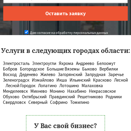
Даю согласие на обработку персональных данных
Услуги в следующих городах области:
Электросталь
Электроугли
Яхрома
Андреево
Белоомут
Бобров
Богородское
Большие Вяземы
Быково
Вербилки
Восход
Деденево
Жилево
Загорянский
Запрудная
Заречье
Зеленоградск
Измайлово
Икша
Ильинский
Красково
Лесной
Лесной Городок
Лопатино
Лотошино
Малаховка
Менделеевск
Михнево
Монино
Нахабино
Некрасовское
Обухово
Октябрьский
Правдинский
Решетниково
Родники
Свердловск
Северный
Софрино
Томилино
У Вас свой бизнес?