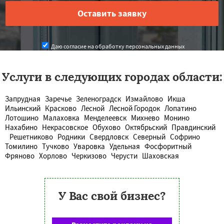
Даю согласие на обработку персональных данных
Услуги в следующих городах области:
Запрудная
Заречье
Зеленоградск
Измайлово
Икша
Ильинский
Красково
Лесной
Лесной Городок
Лопатино
Лотошино
Малаховка
Менделеевск
Михнево
Монино
Нахабино
Некрасовское
Обухово
Октябрьский
Правдинский
Решетниково
Родники
Свердловск
Северный
Софрино
Томилино
Тучково
Уваровка
Удельная
Фосфоритный
Фряново
Хорлово
Черкизово
Черусти
Шаховская
У Вас свой бизнес?