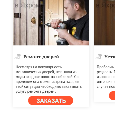
Ремонт дверей
Уста
Несмотря на популярность
Проблемы 
металлических дверей, не вышли из
редкость. 
Работае
моды входные полотна с обивкой. Со
изношенно
регио
временем она может истрепаться, и в
интенсивно
этой ситуации необходимо заказывать
случае пом
услугу ремонта дверей .
Андреево
Белоо
Большие Вязем
Восход
Деденев
Запрудная
Заре
Измайлово
Икш