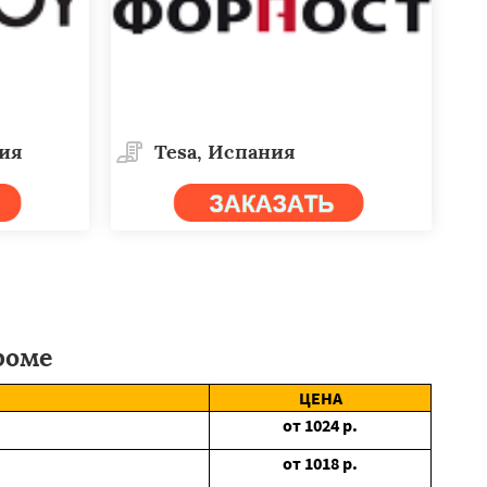
дия
Tesa, Испания
роме
ЦЕНА
от
1024
р.
от
1018
р.