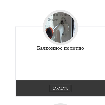
Лесной
Лесной Г
Лотошино
Мала
Михнево
Монин
Некрасовское
О
Правдинский
Ре
Свердловск
Сев
Томилино
Тучко
Балконное полотно
ЗАКАЗАТЬ