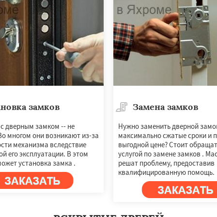
новка замков
Замена замков
×
×
с дверным замком -- не
Нужно заменить дверной замо
Во многом они возникают из-за
максимально сжатые сроки и 
м по
УЗНАТЬ ПОДРОБНЕЕ
сти механизма вследствие
выгодной цене? Стоит обращат
нам
й его эксплуатации. В этом
услугой по замене замков . Ма
ожет установка замка .
решат проблему, предоставив
квалифицированную помощь.
мут
Бобров
Богородское
ы
Быково
Вербилки
о
Жилево
Загорянский
чье
Зеленоградск
а
Ильинский
Красково