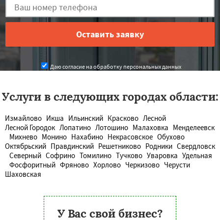
Даю согласие на обработку персональных данных
Услуги в следующих городах области:
Измайлово
Икша
Ильинский
Красково
Лесной
Лесной Городок
Лопатино
Лотошино
Малаховка
Менделеевск
Михнево
Монино
Нахабино
Некрасовское
Обухово
Октябрьский
Правдинский
Решетниково
Родники
Свердловск
Северный
Софрино
Томилино
Тучково
Уваровка
Удельная
Фосфоритный
Фряново
Хорлово
Черкизово
Черусти
Шаховская
У Вас свой бизнес?