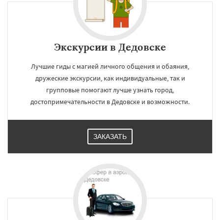
Жуковский
Зарайск
Звенигород
Ивантеевка
Истра
Кашира
Клин
Коломна
Королев
Котельники
Красноармейск
Красногорск
Даю согласие на обработку персональных данных
Краснозаводск
Краснознаменск
Экскурсии в Дедовске
Кубинка
Куровское
Ликино-Дулево
Лобня
Лосино-Петровский
Луховицы
Лучшие гиды с магией личного общения и обаяния,
Лыткарино
Люберцы
Можайск
Мытищи
дружеские экскурсии, как индивидуальные, так и
Наро-Фоминск
Ногинск
Одинцово
групповые помогают лучше узнать город,
Озеры
Орехово-Зуево
Павловский Посад
Пересвет
Подольск
достопримечательности в Дедовске и возможности.
Протвино
ЗАКАЗАТЬ