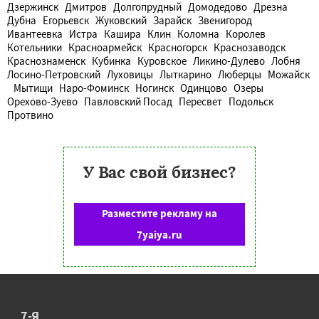
Дзержинск
Дмитров
Долгопрудный
Домодедово
Дрезна
Дубна
Егорьевск
Жуковский
Зарайск
Звенигород
Ивантеевка
Истра
Кашира
Клин
Коломна
Королев
Котельники
Красноармейск
Красногорск
Краснозаводск
Краснознаменск
Кубинка
Куровское
Ликино-Дулево
Лобня
Лосино-Петровский
Луховицы
Лыткарино
Люберцы
Можайск
Мытищи
Наро-Фоминск
Ногинск
Одинцово
Озеры
Орехово-Зуево
Павловский Посад
Пересвет
Подольск
Протвино
У Вас свой бизнес?
Разместите рекламу на
7yaiya.ru
7-Я