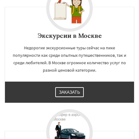
Видное
Волоколамск
Воскресенск
Высоковск
Голицыно
Дедовск
Дзержинск
Дмитров
Долгопрудный
Домодедово
Дрезна
Дубна
Егорьевск
Жуковский
Зарайск
Звенигород
Даю согласие на обработку персональных данных
Ивантеевка
Истра
Кашира
Клин
Экскурсии в Москве
Коломна
Королев
Котельники
Красноармейск
Красногорск
Недорогие экскурсионные туры сейчас на пике
Краснозаводск
Краснознаменск
Кубинка
Куровское
Ликино-Дулево
популярности как среди опытных путешественников, так и
Лобня
Лосино-Петровский
Луховицы
среди любителей. В Москве огромное количество услуг по
Лыткарино
Люберцы
Можайск
разной ценовой категории.
ЗАКАЗАТЬ