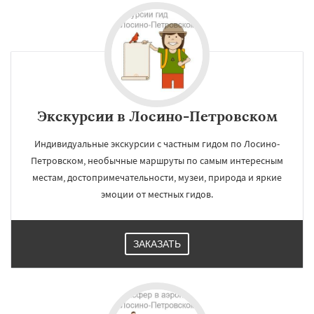
Можайск
Мытищи
Наро-Фоминск
Ногинск
Одинцово
Озеры
Орехово-Зуево
Павловский Посад
Пересвет
Подольск
Протвино
Пушкино
Пущино
Раменское
Реутов
Рошаль
Даю согласие на обработку персональных данных
Рузф
Сергиев Посад
Серпухов
Солнечногорск
Купавна
Ступино
Талдом
Фрязино
Химки
Хотьково
Экскурсии в Лосино-Петровском
Черноголовка
Чехов
Шатура
Щелково
Электрогорск
Электросталь
Электроугли
Яхрома
Андреево
Индивидуальные экскурсии с частным гидом по Лосино-
Белоомут
Бобров
Петровском, необычные маршруты по самым интересным
местам, достопримечательности, музеи, природа и яркие
эмоции от местных гидов.
ЗАКАЗАТЬ