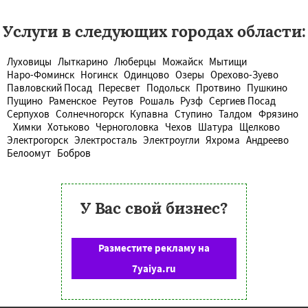
Услуги в следующих городах области:
Луховицы
Лыткарино
Люберцы
Можайск
Мытищи
Наро-Фоминск
Ногинск
Одинцово
Озеры
Орехово-Зуево
Павловский Посад
Пересвет
Подольск
Протвино
Пушкино
Пущино
Раменское
Реутов
Рошаль
Рузф
Сергиев Посад
Серпухов
Солнечногорск
Купавна
Ступино
Талдом
Фрязино
Химки
Хотьково
Черноголовка
Чехов
Шатура
Щелково
Электрогорск
Электросталь
Электроугли
Яхрома
Андреево
Белоомут
Бобров
У Вас свой бизнес?
Разместите рекламу на
7yaiya.ru