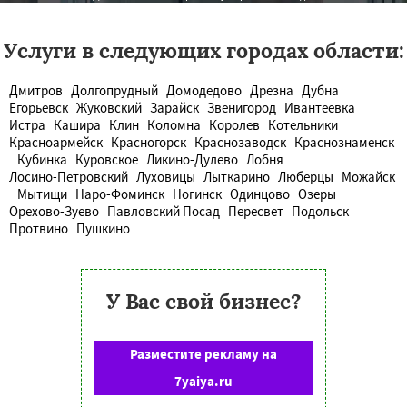
Услуги в следующих городах области:
Дмитров
Долгопрудный
Домодедово
Дрезна
Дубна
Егорьевск
Жуковский
Зарайск
Звенигород
Ивантеевка
Истра
Кашира
Клин
Коломна
Королев
Котельники
Красноармейск
Красногорск
Краснозаводск
Краснознаменск
Кубинка
Куровское
Ликино-Дулево
Лобня
Лосино-Петровский
Луховицы
Лыткарино
Люберцы
Можайск
Мытищи
Наро-Фоминск
Ногинск
Одинцово
Озеры
Орехово-Зуево
Павловский Посад
Пересвет
Подольск
Протвино
Пушкино
У Вас свой бизнес?
Разместите рекламу на
7yaiya.ru