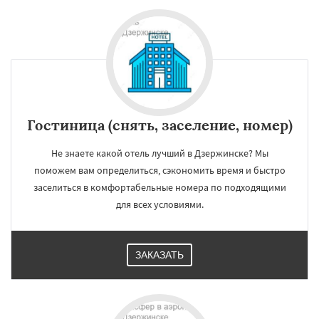
Дмитров
Долгопрудный
Домодедово
Дрезна
Дубна
Егорьевск
Жуковский
Зарайск
Звенигород
Ивантеевка
Истра
Кашира
Клин
Коломна
Королев
Котельники
Красноармейск
Красногорск
Краснозаводск
Даю согласие на обработку персональных данных
Краснознаменск
Кубинка
Куровское
Ликино-Дулево
Лобня
Лосино-Петровский
Луховицы
Гостиница (снять, заселение, номер)
Лыткарино
Люберцы
Можайск
Мытищи
Наро-Фоминск
Ногинск
Одинцово
Не знаете какой отель лучший в Дзержинске? Мы
Озеры
Орехово-Зуево
Павловский Посад
Пересвет
Подольск
поможем вам определиться, сэкономить время и быстро
Протвино
Пушкино
заселиться в комфортабельные номера по подходящими
для всех условиями.
ЗАКАЗАТЬ