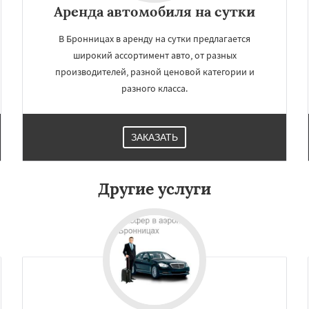
Аренда автомобиля на сутки
В Бронницах в аренду на сутки предлагается
широкий ассортимент авто, от разных
производителей, разной ценовой категории и
разного класса.
ЗАКАЗАТЬ
×
×
м по
УЗНАТЬ ПОДРОБНЕЕ
Другие услуги
нам
олоколамск
Воскресенск
ицыно
Дедовск
ров
Долгопрудный
зна
Дубна
Егорьевск
йск
Звенигород
ра
Кашира
Клин
Даю согласие на обработку персональных данных