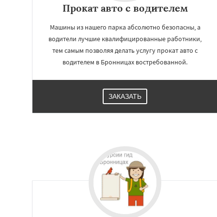
Прокат авто с водителем
Машины из нашего парка абсолютно безопасны, а
водители лучшие квалифицированные работники,
тем самым позволяя делать услугу прокат авто с
водителем в Бронницах востребованной.
ЗАКАЗАТЬ
Работае
регио
Верея
Видное
В
Высоковск
Гол
Дзержинск
Дмит
Домодедово
Дре
Жуковский
Зара
Ивантеевка
Ист