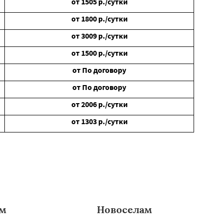
от
1505
р./сутки
от
1800
р./сутки
от
3009
р./сутки
от
1500
р./сутки
от
По договору
от
По договору
от
2006
р./сутки
от
1303
р./сутки
ам
Новоселам