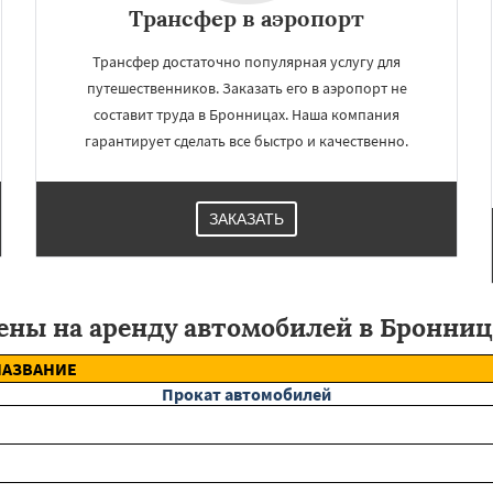
в
Котельники
Трансфер в аэропорт
Красногорск
Краснознаменск
Кубинка
Трансфер достаточно популярная услугу для
ино-Дулево
Лобня
путешественников. Заказать его в аэропорт не
ий
Луховицы
Лыткарино
йск
Мытищи
составит труда в Бронницах. Наша компания
огинск
гарантирует сделать все быстро и качественно.
ЗАКАЗАТЬ
ены на аренду автомобилей в Бронниц
НАЗВАНИЕ
Прокат автомобилей