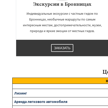
Коломна
Короле
Экскурсии в Бронницах
Красноармейск
Краснозаводск
Индивидуальные экскурсии с частным гидом по
Куровское
Лик
Бронницах, необычные маршруты по самым
Лосино-Петровск
Люберцы
Можа
интересным местам, достопримечательности, музеи,
Наро-Фоминск
Н
природа и яркие эмоции от местных гидов.
ЗАКАЗАТЬ
Ц
Лизинг
Аренда легкового автомобиля