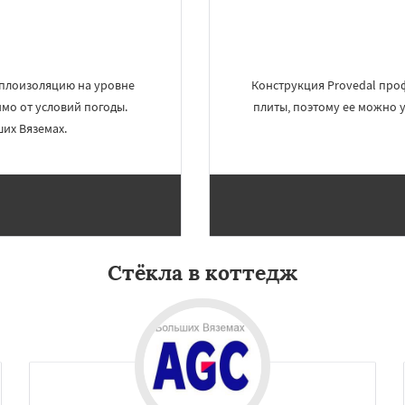
еплоизоляцию на уровне
Конструкция Provedal проф
имо от условий погоды.
плиты, поэтому ее можно у
их Вяземах.
×
×
м по
УЗНАТЬ ПОДРОБНЕЕ
Стёкла в коттедж
нам
и
Восход
Деденево
ский
Запрудная
Заречье
Измайлово
Икша
ково
Лесной
Лопатино
Лотошино