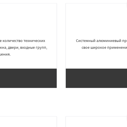
 количество технических
Системный алюминиевый про
кна, двери, входные групп,
свое широкое применение
шения.