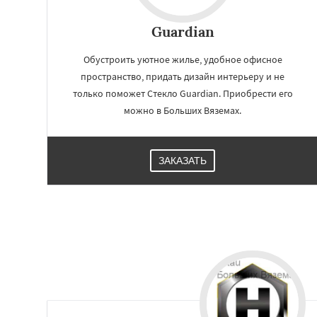
Малаховка
Менд
Монино
Нахаби
Guardian
Обухово
Октябр
Решетниково
Ро
Обустроить уютное жилье, удобное офисное
Северный
Софр
Уваровка
Удель
пространство, придать дизайн интерьеру и не
Фряново
Хорлов
только поможет Стекло Guardian. Приобрести его
можно в Больших Вяземах.
ЗАКАЗАТЬ