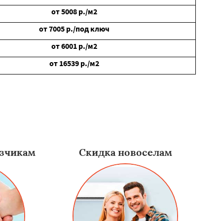
от
5008
р./м2
от
7005
р./под ключ
от
6001
р./м2
от
16539
р./м2
зчикам
Скидка новоселам