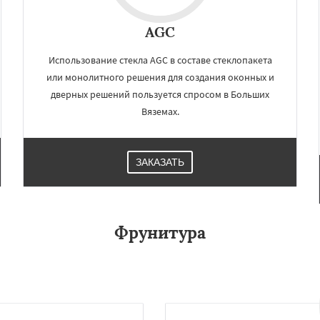
елеевск
Михнево
Даю согласие на обработку персональных данных
но
Некрасовское
AGC
ьский
Правдинский
дники
Свердловск
Использование стекла AGC в составе стеклопакета
ино
Томилино
Тучково
ная
Фосфоритный
или монолитного решения для создания оконных и
о
Черкизово
Черусти
дверных решений пользуется спросом в Больших
Вяземах.
ЗАКАЗАТЬ
Фрунитура