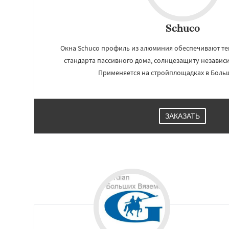
Schuco
Окна Schuco профиль из алюминия обеспечивают т
стандарта пассивного дома, солнцезащиту независ
Применяется на стройплощадках в Больш
ЗАКАЗАТЬ
Работае
регио
Быково
Вербилк
Жилево
Загорян
Зеленоградск
Ильинский
Крас
Лесной Городок