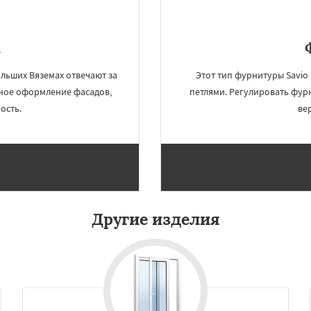
u
льших Вяземах отвечают за
Этот тип фурнитуры Savio
чное оформление фасадов,
петлями. Регулировать фурн
ость.
ве
Другие изделия