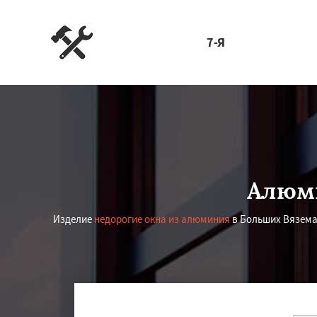
7-Я
Алюми
Изделие
недорогие окна из алюминия
в Больших Вязема