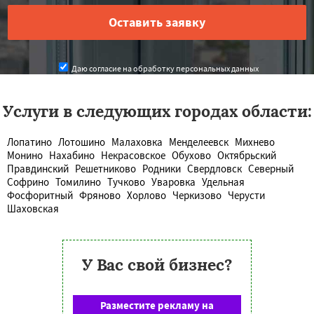
Даю согласие на обработку персональных данных
Услуги в следующих городах области:
Лопатино
Лотошино
Малаховка
Менделеевск
Михнево
Монино
Нахабино
Некрасовское
Обухово
Октябрьский
Правдинский
Решетниково
Родники
Свердловск
Северный
Софрино
Томилино
Тучково
Уваровка
Удельная
Фосфоритный
Фряново
Хорлово
Черкизово
Черусти
Шаховская
У Вас свой бизнес?
Разместите рекламу на