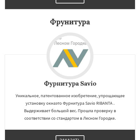
Лопатино
Лотошино
Малаховка
Менделеевск
Михнево
Монино
Фрунитура
Нахабино
Некрасовское
Обухово
Октябрьский
Правдинский
Решетниково
Родники
Свердловск
Северный
Софрино
Томилино
Тучково
Уваровка
Даю согласие на обработку персональных данных
Удельная
Фосфоритный
Фряново
Хорлово
Черкизово
Черусти
Шаховская
Фурнитура Savio
Уникальное, патентованное изобретение, упрощающее
установку окнаэто Фурнитура Savio RIBANTA .
Выдерживает большой вес. Прошла проверку в
соответствии со стандартом в Лесном Городке.