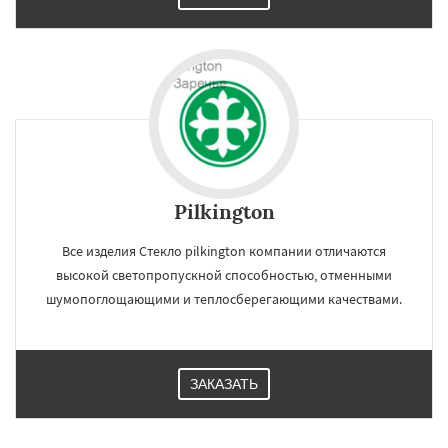
Pilkington
Все изделия Стекло pilkington компании отличаются
высокой светопропускной способностью, отменными
шумопоглощающими и теплосберегающими качествами.
×
×
Работаем по
УЗНАТЬ ПОДРОБНЕЕ
ЗАКАЗАТЬ
регионам