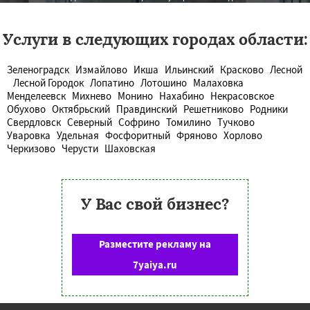
Услуги в следующих городах области:
Зеленоградск
Измайлово
Икша
Ильинский
Красково
Лесной
Лесной Городок
Лопатино
Лотошино
Малаховка
Менделеевск
Михнево
Монино
Нахабино
Некрасовское
Обухово
Октябрьский
Правдинский
Решетниково
Родники
Свердловск
Северный
Софрино
Томилино
Тучково
Уваровка
Удельная
Фосфоритный
Фряново
Хорлово
Черкизово
Черусти
Шаховская
У Вас свой бизнес?
Разместите рекламу на
7yaiya.ru