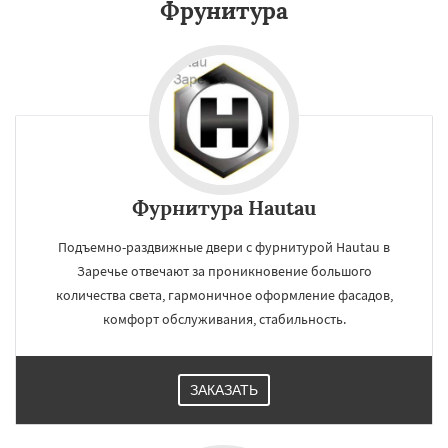
Фрунитура
Зеленоградск
Измайлово
Икша
Ильинский
Красково
Лесной
Лесной Городок
Лопатино
Лотошино
Малаховка
Менделеевск
Михнево
Монино
Нахабино
Некрасовское
Обухово
Октябрьский
Правдинский
Даю согласие на обработку персональных данных
Решетниково
Родники
Свердловск
Северный
Софрино
Томилино
Тучково
Уваровка
Удельная
Фосфоритный
Фряново
Хорлово
Черкизово
Черусти
Фурнитура Hautau
Шаховская
Подъемно-раздвижные двери с фурнитурой Hautau в
Заречье отвечают за проникновение большого
количества света, гармоничное оформление фасадов,
комфорт обслуживания, стабильность.
ЗАКАЗАТЬ