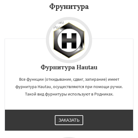
Свердловск
Северный
Софрино
Фрунитура
Томилино
Тучково
Уваровка
Удельная
Фосфоритный
Фряново
Хорлово
Черкизово
Черусти
Шаховская
Даю согласие на обработку персональных данных
Фурнитура Hautau
Все функции (откидывание, сдвиг, запирание) имеет
фурнитура Hautau, осуществляются при помощи ручки.
Такой вид фурнитуры используют в Родниках.
ЗАКАЗАТЬ