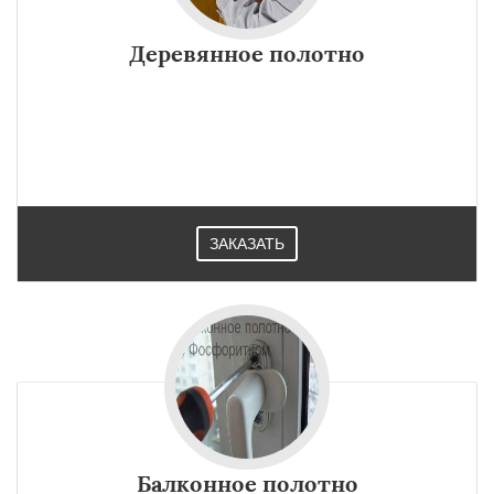
Деревянное полотно
×
×
Работаем по
УЗНАТЬ ПОДРОБНЕЕ
регионам
Фряново
Хорлово
Черкизово
Черусти
ЗАКАЗАТЬ
Шаховская
Даю согласие на обработку персональных данных
Балконное полотно