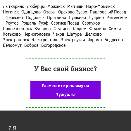
Лыткарино
Люберцы
Можайск
Мытищи
Наро-Фоминск
Ногинск
Одинцово
Озеры
Орехово-Зуево
Павловский Посад
Пересвет
Подольск
Протвино
Пушкино
Пущино
Раменское
Реутов
Рошаль
Рузф
Сергиев Посад
Серпухов
Солнечногорск
Купавна
Ступино
Талдом
Фрязино
Химки
Хотьково
Черноголовка
Чехов
Шатура
Щелково
Электрогорск
Электросталь
Электроугли
Яхрома
Андреево
Белоомут
Бобров
Богородское
У Вас свой бизнес?
Разместите рекламу на
7yaiya.ru
7-Я