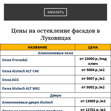
ЗАКАЗАТЬ
Цены на остекление фасадов в
Луховицах
НАЗВАНИЕ
ЦЕНА
Алюминиевые окна
от
23000
р./под
Окна Provedal
ключ
от
5004
р./м2
Окна Alutech ALT C48
от
9007
р./м2
Окна AGS
от
8002
р./м2
Окна Alutech ALT W62
Двери
от
13005
р./м2
Алюминиевые двери Alutech
от
12701
р./м2
Двери из алюминиевого профиля