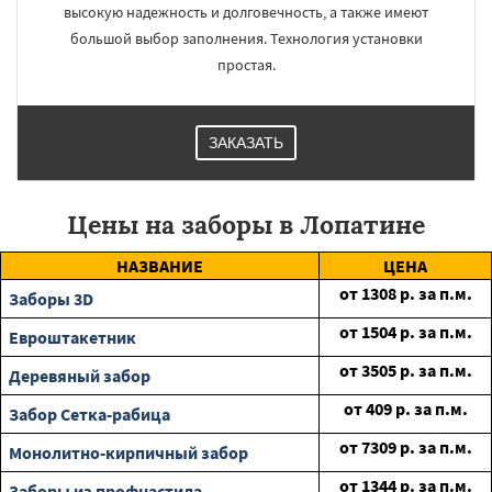
высокую надежность и долговечность, а также имеют
большой выбор заполнения. Технология установки
простая.
ЗАКАЗАТЬ
Цены на заборы в Лопатине
НАЗВАНИЕ
ЦЕНА
от
1308
р. за п.м.
Заборы 3D
от
1504
р. за п.м.
Евроштакетник
от
3505
р. за п.м.
Деревяный забор
от
409
р. за п.м.
Забор Сетка-рабица
от
7309
р. за п.м.
Монолитно-кирпичный забор
от
1344
р. за п.м.
Заборы из профнастила