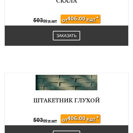
СКАЛА
406.00
*
503
Р.ШТ
ОТ
00 р.шт
ЗАКАЗАТЬ
ШТАКЕТНИК ГЛУХОЙ
406.00
*
503
Р.ШТ
ОТ
00 р.шт