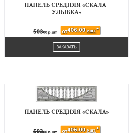
ПАНЕЛЬ СРЕДНЯЯ «СКАЛА-
УЛЫБКА»
406.00
*
503
Р.ШТ
ОТ
00 р.шт
ЗАКАЗАТЬ
ПАНЕЛЬ СРЕДНЯЯ «СКАЛА»
406.00
*
503
Р.ШТ
ОТ
00 р.шт