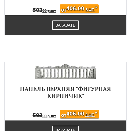
406.00
*
503
Р.ШТ
ОТ
00 р.шт
ЗАКАЗАТЬ
ПАНЕЛЬ ВЕРХНЯЯ "ФИГУРНАЯ
КИРПИЧИК"
406.00
*
503
Р.ШТ
ОТ
00 р.шт
ЗАКАЗАТЬ