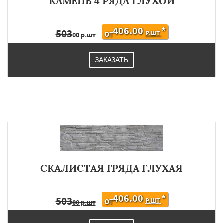
КАМЕНЬ 4 РЯДА ГЛУХОЙ
406.00
*
503
Р.ШТ
ОТ
00 р.шт
ЗАКАЗАТЬ
СКАЛИСТАЯ ГРЯДА ГЛУХАЯ
406.00
*
503
Р.ШТ
ОТ
00 р.шт