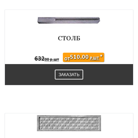
×
×
Работаем по
УЗНАТЬ ПОДРОБНЕЕ
СТОЛБ
регионам
510.00
*
632
Р.ШТ
ОТ
00 р.шт
Шаховская
ЗАКАЗАТЬ
Даю согласие на обработку персональных данных