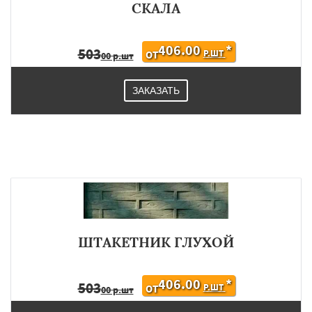
СКАЛА
406.00
*
503
Р.ШТ
ОТ
00 р.шт
ЗАКАЗАТЬ
ШТАКЕТНИК ГЛУХОЙ
406.00
*
503
Р.ШТ
ОТ
00 р.шт