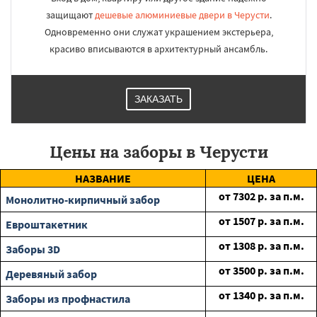
защищают
дешевые алюминиевые двери в Черусти
.
Одновременно они служат украшением экстерьера,
красиво вписываются в архитектурный ансамбль.
ЗАКАЗАТЬ
Цены на заборы в Черусти
НАЗВАНИЕ
ЦЕНА
от
7302
р. за п.м.
Монолитно-кирпичный забор
от
1507
р. за п.м.
Евроштакетник
от
1308
р. за п.м.
Заборы 3D
от
3500
р. за п.м.
Деревяный забор
от
1340
р. за п.м.
Заборы из профнастила