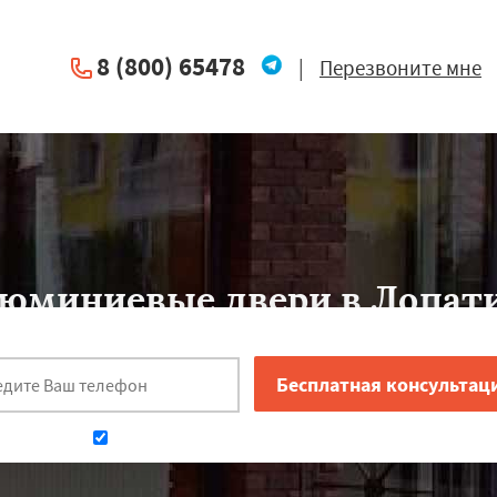
8 (800) 65478
|
Перезвоните мне
юминиевые двери в Лопат
 надежно защищают
недорогие двери из алюминиевого профиля
. Одн
вписываются в архитектурный ансамбль.
Даю согласие на обработку персональных данных