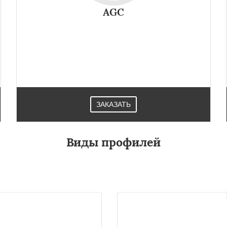
во
Уваровка
Удельная
Даю согласие на обработку персональных данных
AGC
ряново
Хорлово
сти
Шаховская
Современное ветровое стекло AGC с тройным
серебряным покрытием обеспечивает равномерное
оттаивание, теплоизоляцию и энергосбережение.
Пользуется спросом в Лопатине.
ЗАКАЗАТЬ
Виды профилей