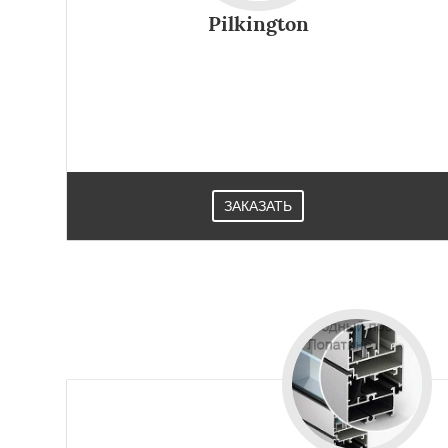
Томилино
Тучко
Pilkington
Фосфоритный
Ф
Черкизово
Черу
Компания поставляет на российский рынок и такой
совершенно уникальный продукт, как первое в мире
самочистящееся стекло Pilkington. Приобрести его
можно в Лопатине
ЗАКАЗАТЬ