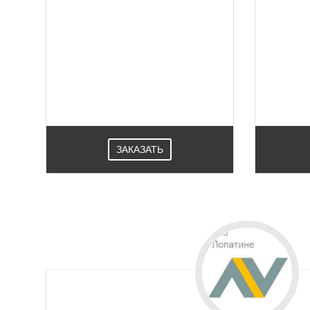
Новый AGS профиль это
Профиль
изготовление светопрозрачных
п
ограждающих конструкций,
произв
холодного сплошного остекления
ев
балконов, лоджий без установки
дос
лесов на строительных площадках
п
в Лопатине.
при
ЗАКАЗАТЬ