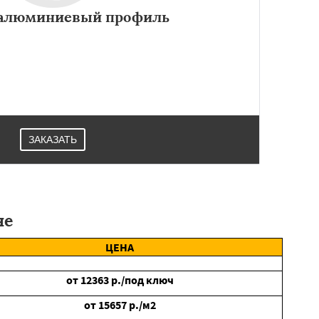
алюминиевый профиль
ь имеет две составляющие. Металлические детали в
овыми вставками. Применяется на стройплощадках в
Лопатине.
ЗАКАЗАТЬ
не
ЦЕНА
от
12363
р./под ключ
от
15657
р./м2