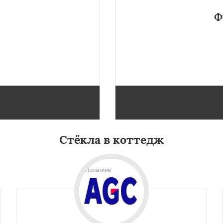
Ф
и из метала. Подходит как
Удивительная раздв
о приобрести в Лопатине.
размеров.Зарекомендовала се
×
×
Стёкла в коттедж
м по
УЗНАТЬ ПОДРОБНЕЕ
нам
ховка
Менделеевск
о
Нахабино
бухово
Октябрьский
шетниково
Родники
ерный
Софрино