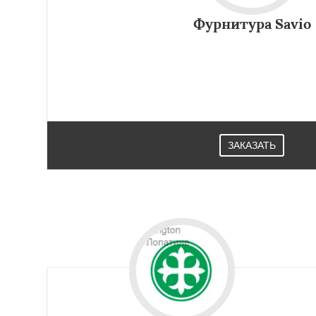
Фурнитура Savio
Модель фурнитуры Savio GIOCONDA бывает из нейлона 
дверям, так и окнам. Современный внешний вид. Можн
ЗАКАЗАТЬ
Работае
регио
Лотошино
Мала
Михнево
Монин
Некрасовское
О
Правдинский
Ре
Свердловск
Сев