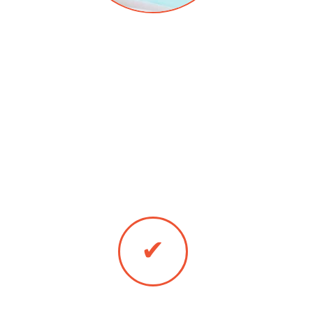
Даем скидку постоянным заказчикам
Даем с
на услуги - алюминиевые двери в
Лопатине.
Вы можете оплатить ал
✔
Оплата онлайн