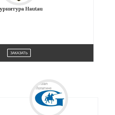
урнитура Hautau
ижная фурнитура для окон и дверей больших
бя на высшем уровне.Фурнитура Hautau используется
в Лопатине.
ЗАКАЗАТЬ