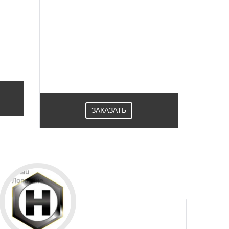
Schuco профиль из алюминия
ого
разработаны для обустройства
ся
зимних садов и светопрозрачной
ая
кровли,система профилей и
крышных окон, системы
.
водоотвода. Пользуется спросом в
Лопатине.
ЗАКАЗАТЬ