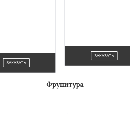
ные системы Алютех - это
Створки окон удобны в
родукт белорусского
эксплуатации. Не занимают мн
одителя, сочетает в себе
места. Все элементы сдвигают
ропейское качество и
легким движением, обеспечив
тупность для широкого
приток воздуха с улицы.Это
отребителя. Широко
Provedal профиль в Лопатине
меняется в Лопатине.
ЗАКАЗАТЬ
ЗАКАЗАТЬ
Фрунитура