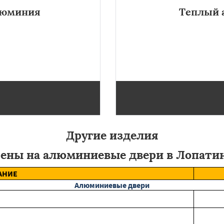
люминия
Теплый 
ная цена, обусловленная
Теплый алюминиевый профил
производства в Лопатине.
нем чередуются с пластмасс
Другие изделия
ены на алюминиевые двери в Лопати
АНИЕ
Алюминиевые двери