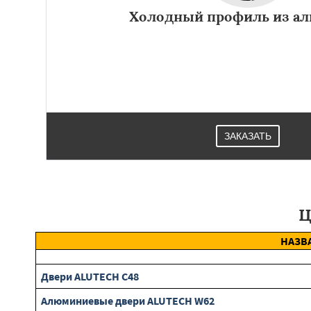
Холодный профиль из а
Главное преимущество холодного профиля — умерен
минимальной номенклатурой материалов и простотой 
ЗАКАЗАТЬ
Ц
НАЗВ
Двери ALUTECH С48
Алюминиевые двери ALUTECH W62