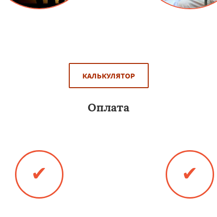
кидку семьям, у которых много
Скидка для пенсионе
детей.
алюминиевые двери в 
составляет 15%
КАЛЬКУЛЯТОР
Оплата
юминиевые двери в Лопатине любым уд
✔
✔
Оплата наличными
Банковская карт