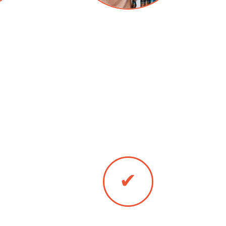
ров на
Скидки людям перехавших на новое
Лопатине
место жительство.
.
обным для Вас методом:
✔
а
Безналичный расчёт