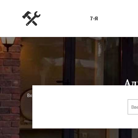
7-Я
Ал
Вход в дом, квартиру или другое здание в Лопатине