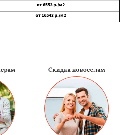
от
6553
р./м2
от
16543
р./м2
нерам
Скидка новоселам