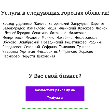
Услуги в следующих городах области:
Восход
Деденево
Жилево
Загорянский
Запрудная
Заречье
Зеленоградск
Измайлово
Икша
Ильинский
Красково
Лесной
Лесной Городок
Лопатино
Лотошино
Малаховка
Менделеевск
Михнево
Монино
Нахабино
Некрасовское
Обухово
Октябрьский
Правдинский
Решетниково
Родники
Свердловск
Северный
Софрино
Томилино
Тучково
Уваровка
Удельная
Фосфоритный
Фряново
Хорлово
Черкизово
Черусти
Шаховская
У Вас свой бизнес?
Разместите рекламу на
7yaiya.ru