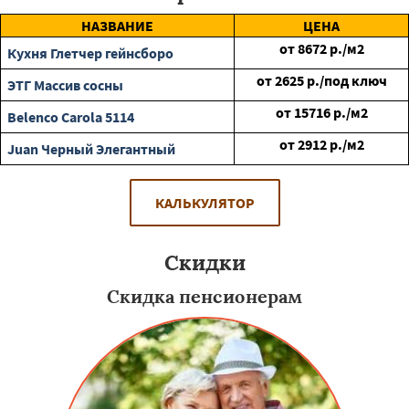
НАЗВАНИЕ
ЦЕНА
от
8672
р./м2
Кухня Глетчер гейнсборо
от
2625
р./под ключ
ЭТГ Массив сосны
от
15716
р./м2
Belenco Carola 5114
от
2912
р./м2
Juan Черный Элегантный
КАЛЬКУЛЯТОР
Скидки
Скидка пенсионерам