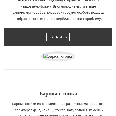
Не все кухни имеют идеальную прямоугольную или
квадратную форму. Выступающие части в виде
Восход
Деденево
Жилево
Загорянский
технических коробов, кладовок требуют особого подхода.
Запрудная
Заречье
Зеленоградск
Г-образная столешница в Вербилки решает проблему.
Измайлово
Икша
Ильинский
Красково
Лесной
Лесной Городок
Лопатино
Лотошино
Малаховка
Менделеевск
Михнево
Монино
Нахабино
Даю согласие на обработку персональных данных
ЗАКАЗАТЬ
Некрасовское
Обухово
Октябрьский
Правдинский
Решетниково
Родники
Свердловск
Северный
Софрино
Томилино
Тучково
Уваровка
Удельная
Фосфоритный
Фряново
Хорлово
Черкизово
Черусти
Шаховская
Барная стойка
Барные стойки изготавливают из различных материалов,
например: акрил, камень, стекло, натуральный камень и