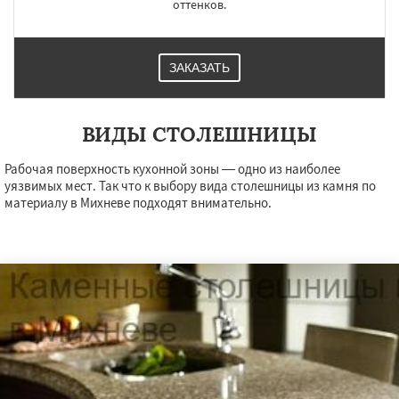
оттенков.
ЗАКАЗАТЬ
ВИДЫ СТОЛЕШНИЦЫ
Рабочая поверхность кухонной зоны — одно из наиболее
уязвимых мест. Так что к выбору вида столешницы из камня по
материалу в Михневе подходят внимательно.
×
×
Работаем по
УЗНАТЬ ПОДРОБНЕЕ
регионам
Монино
Нахабино
Некрасовское
Обухово
Октябрьский
Правдинский
Решетниково
Родники
Свердловск