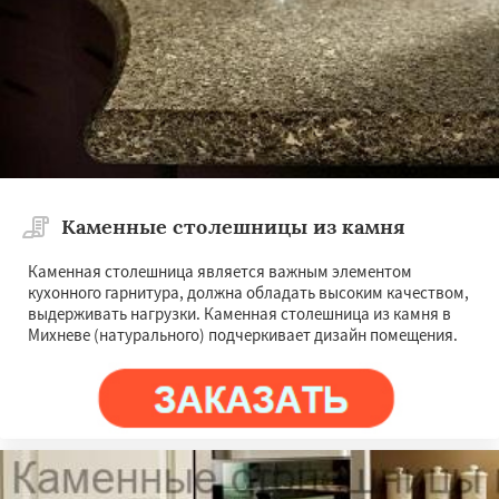
Северный
Софрино
Томилино
Тучково
Уваровка
Удельная
Фосфоритный
Фряново
Хорлово
Черкизово
Черусти
Даю согласие на обработку персональных данных
Шаховская
Каменные столешницы из камня
Каменная столешница является важным элементом
кухонного гарнитура, должна обладать высоким качеством,
выдерживать нагрузки. Каменная столешница из камня в
Михневе (натурального) подчеркивает дизайн помещения.