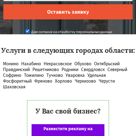
Даю согласие на обработку персональных данных
Услуги в следующих городах области:
Монино
Нахабино
Некрасовское
Обухово
Октябрьский
Правдинский
Решетниково
Родники
Свердловск
Северный
Софрино
Томилино
Тучково
Уваровка
Удельная
Фосфоритный
Фряново
Хорлово
Черкизово
Черусти
Шаховская
У Вас свой бизнес?
Разместите рекламу на