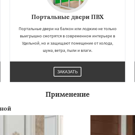
Портальные двери ПВХ
Портальные двери на балкон или лоджию не только
выигрышно смотрятся в современном интерьере в
Удельной, но и защищают помещение от холода,
шума, ветра, пыли и влаги.
ЗАКАЗАТЬ
×
×
м по
УЗНАТЬ ПОДРОБНЕЕ
Применение
нам
нной
ряново
Хорлово
сти
Шаховская