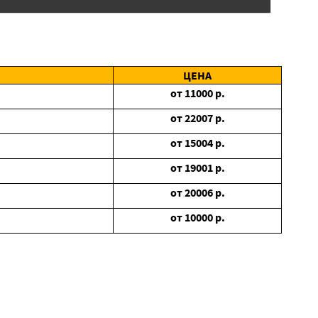
ЦЕНА
от
11000
р.
от
22007
р.
от
15004
р.
от
19001
р.
от
20006
р.
от
10000
р.