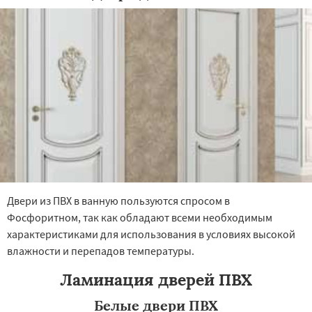
×
×
Работаем по
УЗНАТЬ ПОДРОБНЕЕ
регионам
Фряново
Хорлово
Черкизово
Черусти
Шаховская
Даю согласие на обработку персональных данных
Двери из ПВХ в ванную пользуются спросом в
Фосфоритном, так как обладают всеми необходимым
характеристиками для использования в условиях высокой
влажности и перепадов температуры.
Ламинация дверей ПВХ
Белые двери ПВХ