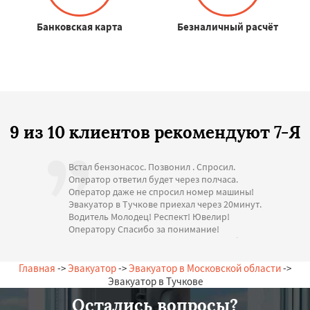
Банковская карта
Безналичный расчёт
9 из 10 клиентов рекомендуют 7-Я
Встал бензонасос. Позвонил . Спросил.
Оператор ответил будет через полчаса.
Оператор даже не спросил номер машины!
Эвакуатор в Тучкове приехал через 20минут.
Водитель Молодец! Респект! Ювелир!
Оператору Спасибо за понимание!
Стоимость адекватная. Большое спасибо за
помощь. С Уважением.
— А. Игоревна, 12.07.2026
Главная
->
Эвакуатор
->
Эвакуатор в Московской области
->
Россия, Тучково, Заречная, 20
Эвакуатор в Тучкове
Остались вопросы?