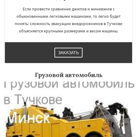
Если провести сравнение джипов и минивэнов с
обыкновенными легковыми машинами, то легко будет
×
×
понять: сложность эвакуации внедорожников в Тучкове
Работаем по
УЗНАТЬ ПОДРОБНЕЕ
объясняется крупными размерами и весом машины.
регионам
ЗАКАЗАТЬ
Уваровка
Удельная
Фосфоритный
Фряново
Хорлово
Черкизово
Черусти
Шаховская
Грузовой автомобиль
Даю согласие на обработку персональных данных