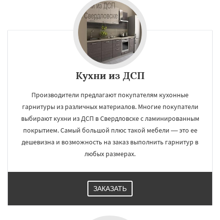
×
×
Работаем по
УЗНАТЬ ПОДРОБНЕЕ
регионам
Кухни из ДСП
Производители предлагают покупателям кухонные
Северный
Софрино
Томилино
Тучково
гарнитуры из различных материалов. Многие покупатели
Уваровка
Удельная
Фосфоритный
выбирают кухни из ДСП в Свердловске с ламинированным
Фряново
Хорлово
Черкизово
Черусти
Шаховская
покрытием. Самый большой плюс такой мебели — это ее
дешевизна и возможность на заказ выполнить гарнитур в
Даю согласие на обработку персональных данных
любых размерах.
ЗАКАЗАТЬ