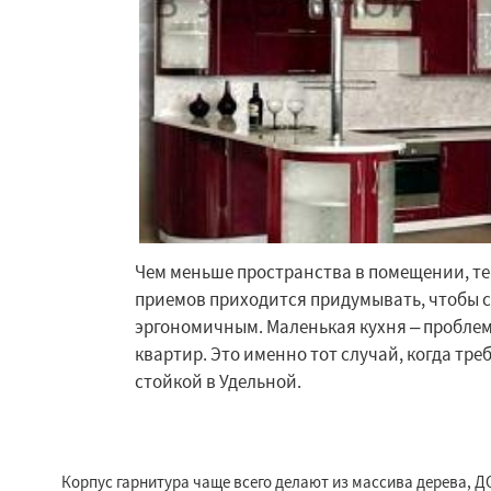
Чем меньше пространства в помещении, т
приемов приходится придумывать, чтобы 
Работае
эргономичным. Маленькая кухня – пробле
регио
квартир. Это именно тот случай, когда тре
стойкой в Удельной.
Фосфоритный
Ф
Черкизово
Черу
Корпус гарнитура чаще всего делают из массива дерева, 