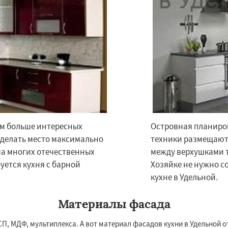
ем больше интересных
Островная планиров
×
×
сделать место максимально
техники размещаютс
м по
УЗНАТЬ ПОДРОБНЕЕ
ма многих отечественных
между верхушками т
нам
буется кухня с барной
Хозяйке не нужно с
кухне в Удельной.
ряново
Хорлово
сти
Шаховская
Материалы фасада
ДСП, МДФ, мультиплекса. А вот материал фасадов кухни в Удельной