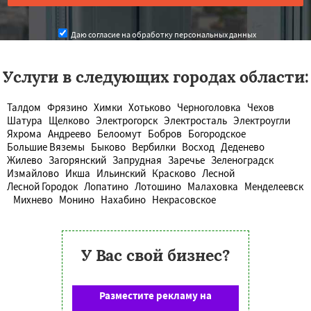
Даю согласие на обработку персональных данных
Услуги в следующих городах области:
Талдом
Фрязино
Химки
Хотьково
Черноголовка
Чехов
Шатура
Щелково
Электрогорск
Электросталь
Электроугли
Яхрома
Андреево
Белоомут
Бобров
Богородское
Большие Вяземы
Быково
Вербилки
Восход
Деденево
Жилево
Загорянский
Запрудная
Заречье
Зеленоградск
Измайлово
Икша
Ильинский
Красково
Лесной
Лесной Городок
Лопатино
Лотошино
Малаховка
Менделеевск
Михнево
Монино
Нахабино
Некрасовское
У Вас свой бизнес?
Разместите рекламу на