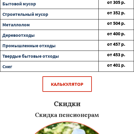
от
305
р.
Бытовой мусор
от
352
р.
Строительный мусор
от
504
р.
Металлолом
от
400
р.
Деревоотходы
от
457
р.
Промышленные отходы
от
453
р.
Твердые бытовые отходы
от
401
р.
Снег
КАЛЬКУЛЯТОР
Скидки
Скидка пенсионерам