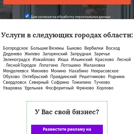
Даю согласие на обработку персональных данных
Услуги в следующих городах области:
Богородское
Большие Вяземы
Быково
Вербилки
Восход
Деденево
Жилево
Загорянский
Запрудная
Заречье
Зеленоградск
Измайлово
Икша
Ильинский
Красково
Лесной
Лесной Городок
Лопатино
Лотошино
Малаховка
Менделеевск
Михнево
Монино
Нахабино
Некрасовское
Обухово
Октябрьский
Правдинский
Решетниково
Родники
Свердловск
Северный
Софрино
Томилино
Тучково
Уваровка
Удельная
Фосфоритный
Фряново
Хорлово
У Вас свой бизнес?
Разместите рекламу на