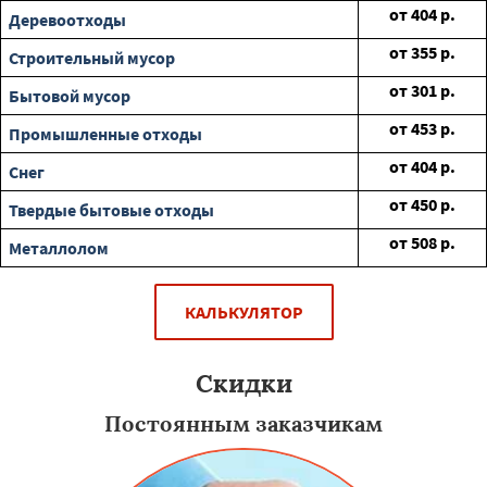
от
404
р.
Деревоотходы
от
355
р.
Строительный мусор
от
301
р.
Бытовой мусор
от
453
р.
Промышленные отходы
от
404
р.
Снег
от
450
р.
Твердые бытовые отходы
от
508
р.
Металлолом
КАЛЬКУЛЯТОР
Скидки
Постоянным заказчикам