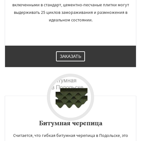
включенными в стандарт, цементно-песчаные плитки могут
выдерживать 25 циклов замораживания и размножения в
идеальном состоянии.
×
×
Работаем по
УЗНАТЬ ПОДРОБНЕЕ
регионам
ЗАКАЗАТЬ
Протвино
Пушкино
Пущино
Раменское
Реутов
Рошаль
Рузф
Сергиев Посад
Серпухов
Солнечногорск
Купавна
Ступино
Талдом
Фрязино
Химки
Хотьково
Черноголовка
Чехов
Шатура
Щелково
Электрогорск
Электросталь
Даю согласие на обработку персональных данных
Электроугли
Яхрома
Андреево
Белоомут
Бобров
Богородское
Большие Вяземы
Быково
Вербилки
Восход
Деденево
Жилево
Загорянский
Битумная черепица
Запрудная
Заречье
Зеленоградск
Измайлово
Икша
Считается, что гибкая битумная черепица в Подольске, это