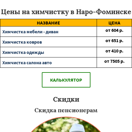
Цены на химчистку в Наро-Фоминске
НАЗВАНИЕ
ЦЕНА
от
604
р.
Химчистка мебели - диван
от
651
р.
Химчистка ковров
от
410
р.
Химчистка одежды
от
7505
р.
Химчистка салона авто
КАЛЬКУЛЯТОР
Скидки
Скидка пенсионерам