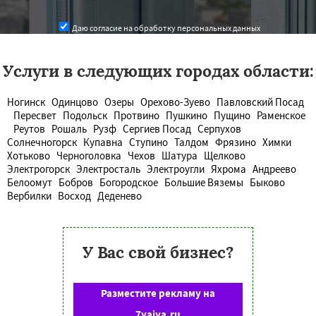
Даю согласие на обработку персональных данных
Услуги в следующих городах области:
Ногинск
Одинцово
Озеры
Орехово-Зуево
Павловский Посад
Пересвет
Подольск
Протвино
Пушкино
Пущино
Раменское
Реутов
Рошаль
Рузф
Сергиев Посад
Серпухов
Солнечногорск
Купавна
Ступино
Талдом
Фрязино
Химки
Хотьково
Черноголовка
Чехов
Шатура
Щелково
Электрогорск
Электросталь
Электроугли
Яхрома
Андреево
Белоомут
Бобров
Богородское
Большие Вяземы
Быково
Вербилки
Восход
Деденево
У Вас свой бизнес?
Разместите рекламу на
7yaiya.ru