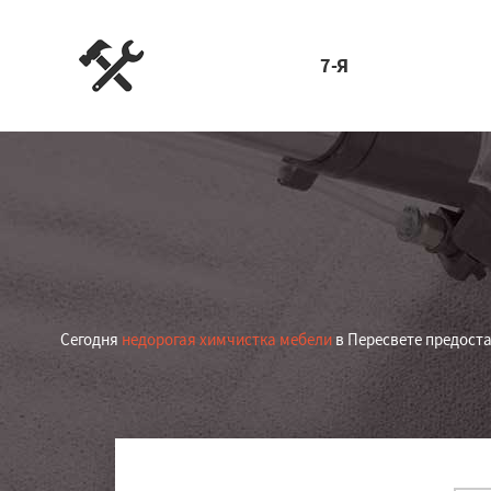
7-Я
Сегодня
недорогая химчистка мебели
в Пересвете предоста