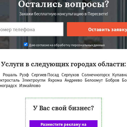
Остались вопросы?
Закажи бесплатную консультацию в Пересвете!
Даю согласие на обработку персональных данных
Услуги в следующих городах области:
в
Рошаль
Рузф
Сергиев Посад
Серпухов
Солнечногорск
Купавн
ектросталь
Электроугли
Яхрома
Андреево
Белоомут
Бобров
Бо
ноградск
Измайлово
У Вас свой бизнес?
Разместите рекламу на