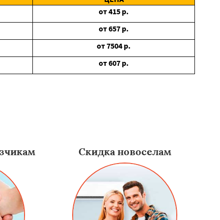
от
415
р.
от
657
р.
от
7504
р.
от
607
р.
зчикам
Скидка новоселам