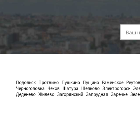
Подольск
Протвино
Пушкино
Пущино
Раменское
Реуто
Черноголовка
Чехов
Шатура
Щелково
Электрогорск
Эл
Деденево
Жилево
Загорянский
Запрудная
Заречье
Зеле