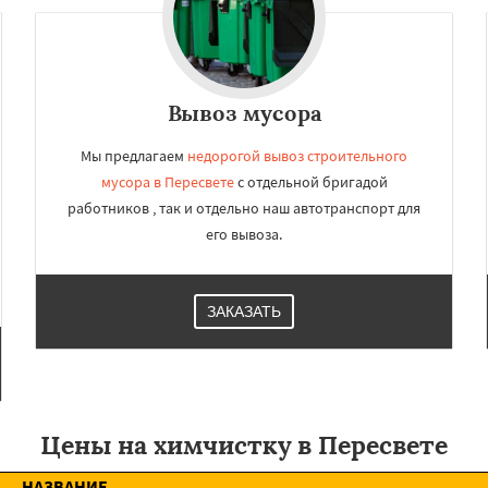
×
×
м по
УЗНАТЬ ПОДРОБНЕЕ
Вывоз мусора
нам
Мы предлагаем
недорогой вывоз строительного
ино
Пушкино
Пущино
мусора в Пересвете
с отдельной бригадой
в
Рошаль
Рузф
работников , так и отдельно наш автотранспорт для
ерпухов
Солнечногорск
его вывоза.
о
Талдом
Фрязино
Черноголовка
Чехов
о
Электрогорск
Даю согласие на обработку персональных данных
ектроугли
Яхрома
ЗАКАЗАТЬ
мут
Бобров
Богородское
ы
Быково
Вербилки
о
Жилево
Загорянский
чье
Зеленоградск
Цены на химчистку в Пересвете
НАЗВАНИЕ