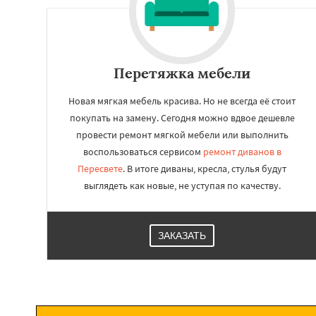
Работае
Перетяжка мебели
регио
Новая мягкая мебель красива. Но не всегда её стоит
Подольск
Протв
покупать на замену. Сегодня можно вдвое дешевле
Раменское
Реуто
провести ремонт мягкой мебели или выполнить
Сергиев Посад
С
воспользоваться сервисом
ремонт диванов в
Купавна
Ступин
Химки
Хотьково
Пересвете
. В итоге диваны, кресла, стулья будут
Шатура
Щелков
выглядеть как новые, не уступая по качеству.
Электросталь
Эл
Андреево
Белоо
Большие Вязем
Восход
Деденев
ЗАКАЗАТЬ
Запрудная
Заре
Измайлово