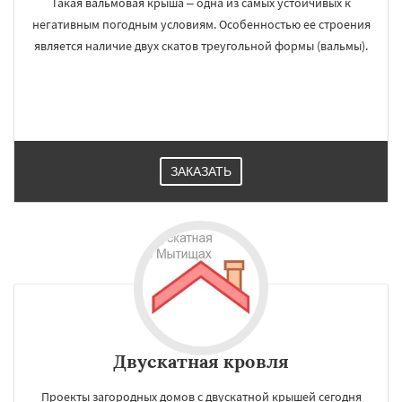
Такая вальмовая крыша – одна из самых устойчивых к
негативным погодным условиям. Особенностью ее строения
является наличие двух скатов треугольной формы (вальмы).
×
×
Работаем по
УЗНАТЬ ПОДРОБНЕЕ
регионам
ЗАКАЗАТЬ
Наро-Фоминск
Ногинск
Одинцово
Озеры
Орехово-Зуево
Павловский Посад
Пересвет
Подольск
Протвино
Пушкино
Пущино
Раменское
Реутов
Рошаль
Рузф
Сергиев Посад
Серпухов
Солнечногорск
Купавна
Даю согласие на обработку персональных данных
Ступино
Талдом
Фрязино
Химки
Хотьково
Черноголовка
Чехов
Шатура
Щелково
Электрогорск
Электросталь
Электроугли
Яхрома
Андреево
Белоомут
Бобров
Богородское
Двускатная кровля
Большие Вяземы
Быково
Вербилки
Восход
Проекты загородных домов с двускатной крышей сегодня