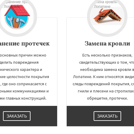
во
Уваровка
Удельная
Даю согласие на обработку персональных данных
ряново
Хорлово
сти
Шаховская
анение протечек
Замена кровли
 основных причин можно
Есть несколько признаков,
делить повреждения
свидетельствующих о том, чт
нического характера и
необходима замена кровли 
ие целостности покрытия
Лопатине. К ним относятся: вид
, где оно соприкасается с
следы повреждений покрытия, с
рными коммуникациями и
гнили и плесени на стропилах
ми главных конструкций.
обрешетке, протечки.
ЗАКАЗАТЬ
ЗАКАЗАТЬ