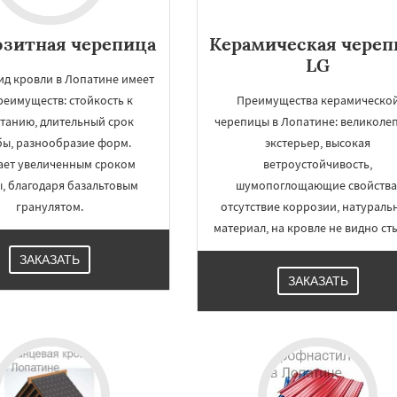
зитная черепица
Керамическая череп
LG
ид кровли в Лопатине имеет
реимуществ: стойкость к
Преимущества керамическо
танию, длительный срок
черепицы в Лопатине: великоле
бы, разнообразие форм.
экстерьер, высокая
ает увеличенным сроком
ветроустойчивость,
, благодаря базальтовым
шумопоглощающие свойства
гранулятом.
отсутствие коррозии, натураль
материал, на кровле не видно ст
ЗАКАЗАТЬ
ЗАКАЗАТЬ