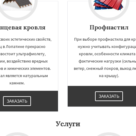
нцевая кровля
Профнастил
воих эстетических свойств,
При выборе профнастила для к
ц в Лопатине прекрасно
нужно учитывать конфигурац
востоит ультрафиолету,
кровли, особенности климата
ии, воздействию вредных
фактические нагрузки (сильн
в и химических элементов.
ветер, снежный покров, выход л
ал является натуральным
на крышу).
×
×
камнем.
м по
УЗНАТЬ ПОДРОБНЕЕ
нам
ЗАКАЗАТЬ
ЗАКАЗАТЬ
ховка
Менделеевск
о
Нахабино
бухово
Октябрьский
Услуги
шетниково
Родники
ерный
Софрино