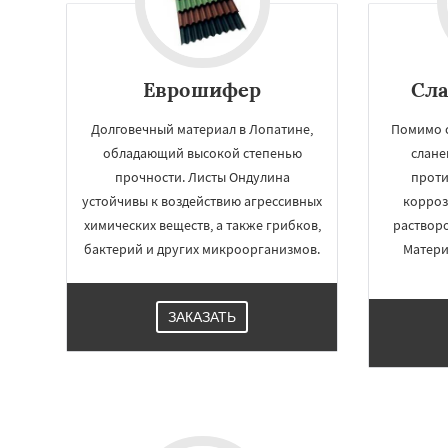
Еврошифер
Сла
Долговечный материал в Лопатине,
Помимо с
обладающий высокой степенью
слане
прочности. Листы Ондулина
проти
устойчивы к воздействию агрессивных
корроз
химических веществ, а также грибков,
растворо
бактерий и других микроорганизмов.
Матери
Работае
регио
ЗАКАЗАТЬ
Лотошино
Мала
Михнево
Монин
Некрасовское
О
Правдинский
Ре
Свердловск
Сев