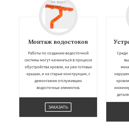
Томилино
Тучко
Фосфоритный
Ф
Черкизово
Черу
Монтаж водостоков
Устр
Работы по созданию водосточной
Среди
системы могут начинаться в процессе
вы
обустройства кровли, на уже готовых
меха
крышах, и на старые конструкции, с
нарушен
демонтажем отслуживших
кровли
водосточных элементов.
инжене
деталя
ЗАКАЗАТЬ