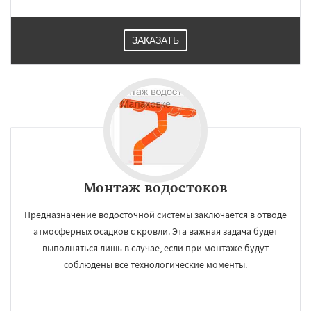
ЗАКАЗАТЬ
×
×
Работаем по
УЗНАТЬ ПОДРОБНЕЕ
регионам
Монтаж водостоков
Менделеевск
Михнево
Монино
Нахабино
Некрасовское
Обухово
Октябрьский
Правдинский
Решетниково
Предназначение водосточной системы заключается в отводе
Родники
Свердловск
Северный
атмосферных осадков с кровли. Эта важная задача будет
Софрино
Томилино
Тучково
Уваровка
выполняться лишь в случае, если при монтаже будут
Удельная
Фосфоритный
Фряново
Даю согласие на обработку персональных данных
Хорлово
Черкизово
Черусти
соблюдены все технологические моменты.
Шаховская