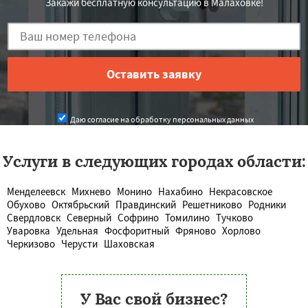
Закажи бесплатную консультацию в Малаховке!
Даю согласие на обработку персональных данных
Услуги в следующих городах области:
Менделеевск
Михнево
Монино
Нахабино
Некрасовское
Обухово
Октябрьский
Правдинский
Решетниково
Родники
Свердловск
Северный
Софрино
Томилино
Тучково
Уваровка
Удельная
Фосфоритный
Фряново
Хорлово
Черкизово
Черусти
Шаховская
У Вас свой бизнес?