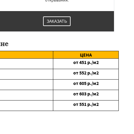
открывания.
ЗАКАЗАТЬ
ине
ЦЕНА
от
451
р./м2
от
552
р./м2
от
605
р./м2
от
603
р./м2
от
551
р./м2