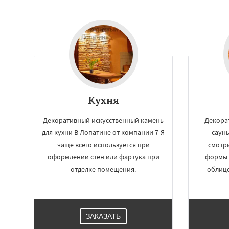
Кухня
Декоративный искусственный камень
Декора
для кухни В Лопатине от компании 7-Я
саун
Работае
чаще всего используется при
смотр
оформлении стен или фартука при
формы 
регио
отделке помещения.
облицо
Лотошино
Мала
Михнево
Монин
Некрасовское
О
Правдинский
Ре
ЗАКАЗАТЬ
Свердловск
Сев