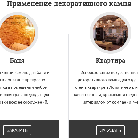
Применение декоративного камня
Баня
Квартира
тивный камень для бани и
Использование искусственно
ы в Лопатине прекрасно
×
декоративного камня для отде
×
м по
УЗНАТЬ ПОДРОБНЕЕ
ится в помещении любой
стен в квартире в Лопатине явля
и размера и подходит для
качественным, красивым и недо
нам
вки всех ее сооружений.
материалом от компании 7-Я
ховка
Менделеевск
о
Нахабино
бухово
Октябрьский
шетниково
Родники
ЗАКАЗАТЬ
ЗАКАЗАТЬ
ерный
Софрино