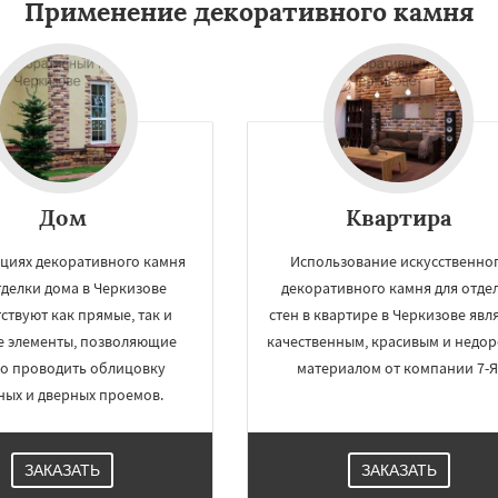
Применение декоративного камня
Дом
Квартира
×
×
кциях декоративного камня
Использование искусственно
м по
УЗНАТЬ ПОДРОБНЕЕ
тделки дома в Черкизове
декоративного камня для отде
ствуют как прямые, так и
стен в квартире в Черкизове явл
нам
е элементы, позволяющие
качественным, красивым и недо
о проводить облицовку
материалом от компании 7-Я
кая
ных и дверных проемов.
ЗАКАЗАТЬ
ЗАКАЗАТЬ
Даю согласие на обработку персональных данных