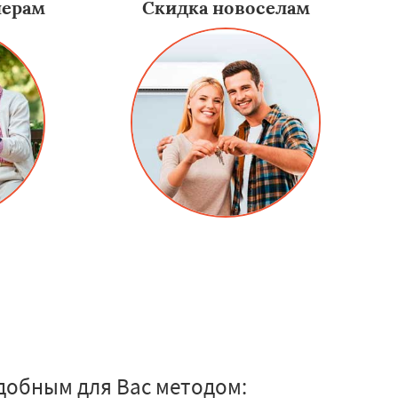
нерам
Скидка новоселам
добным для Вас методом: