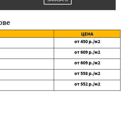
ове
ЦЕНА
от
450
р./м2
от
609
р./м2
от
609
р./м2
от
558
р./м2
от
552
р./м2