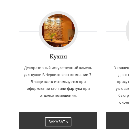
Кухня
Декоративный искусственный камень
В колле
Работае
для кухни В Черкизове от компании 7-
для о
Я чаще всего используется при
присут
регио
оформлении стен или фартука при
угловы
отделке помещения.
быстр
Черусти
Шаховс
окон
ЗАКАЗАТЬ