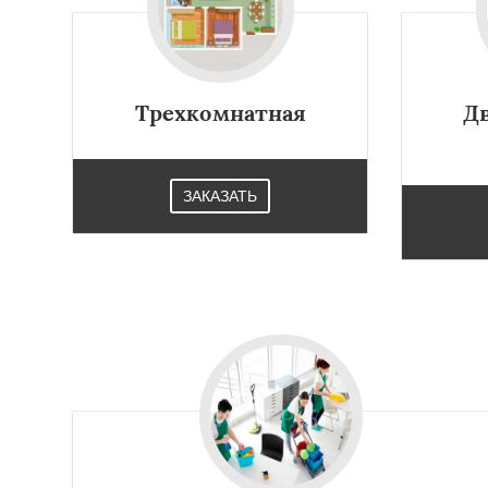
Работае
регио
Трехкомнатная
Д
Электросталь
Эл
Андреево
Белоо
ЗАКАЗАТЬ
Большие Вязем
Восход
Деденев
Запрудная
Заре
Измайлово
Икш
Лесной
Лесной Г
Лотошино
Мала
Михнево
Монин
Некрасовское
О
Правдинский
Ре
Свердловск
Сев
Томилино