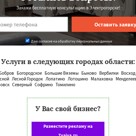
Закажи бесплатную консультацию в Электрогорске!
Даю согласие на обработку персональных данных
Услуги в следующих городах области:
Бобров
Богородское
Большие Вяземы
Быково
Вербилки
Восход
сной
Лесной Городок
Лопатино
Лотошино
Малаховка
Менделее
овск
Северный
Софрино
Томилино
У Вас свой бизнес?
Разместите рекламу на
7yaiya.ru