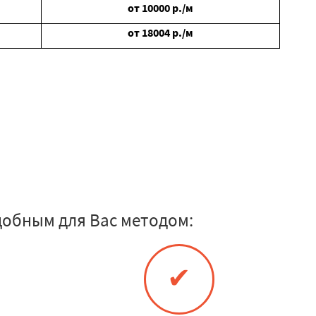
от
10000
р./м
от
18004
р./м
добным для Вас методом:
✔