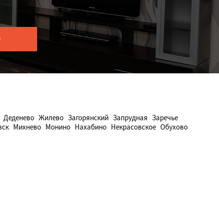
Деденево
Жилево
Загорянский
Запрудная
Заречье
вск
Михнево
Монино
Нахабино
Некрасовское
Обухово