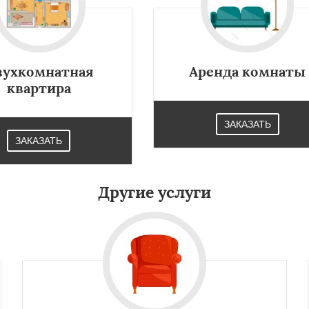
×
×
м по
нам
вухкомнатная
Аренда комнаты
квартира
ектроугли
Яхрома
мут
Бобров
Богородское
ЗАКАЗАТЬ
ы
Быково
Вербилки
Даю согласие на обработку персональных данных
ЗАКАЗАТЬ
о
Жилево
Загорянский
чье
Зеленоградск
а
Ильинский
Красково
ородок
Лопатино
Другие услуги
ховка
Менделеевск
о
Нахабино
бухово
Октябрьский
шетниково
Родники
ерный
Софрино