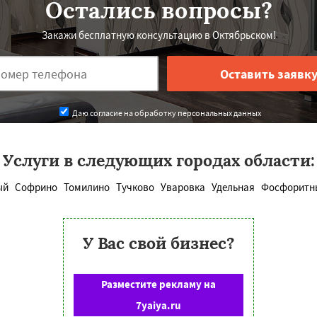
Остались вопросы?
Закажи бесплатную консультацию в Октябрьском!
Даю согласие на обработку персональных данных
Услуги в следующих городах области:
ый
Софрино
Томилино
Тучково
Уваровка
Удельная
Фосфоритн
У Вас свой бизнес?
Разместите рекламу на
7yaiya.ru