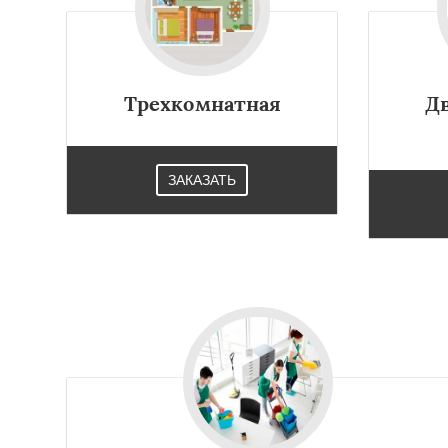
Работае
регио
Трехкомнатная
Д
Правдинский
Ре
Свердловск
Сев
ЗАКАЗАТЬ
Томилино
Тучко
Фосфоритный
Ф
Черкизово
Черу