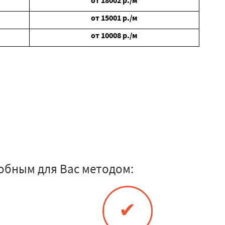
от
18002
р./м
от
15001
р./м
от
10008
р./м
обным для Вас методом:
✔