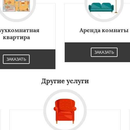
×
×
м по
нам
вухкомнатная
Аренда комнаты
квартира
шетниково
Родники
ерный
Софрино
ЗАКАЗАТЬ
во
Уваровка
Удельная
Даю согласие на обработку персональных данных
ряново
Хорлово
ЗАКАЗАТЬ
сти
Шаховская
Другие услуги