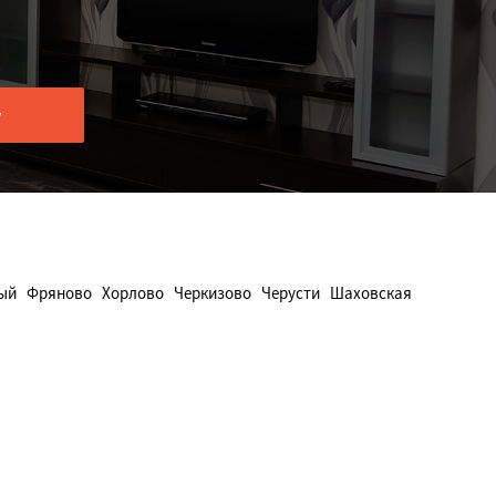
ый
Фряново
Хорлово
Черкизово
Черусти
Шаховская