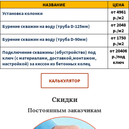
НАЗВАНИЕ
ЦЕНА
от
4961
Установка колонки
р./м2
от
2048
Бурение скважин на воду (труба D-125мм)
р./м2
от
1750
Бурение скважин на воду (труба D-90мм)
р./м2
от
20406
Подключение скважины (обустройство) под
р./под
ключ (с материалами, доставкой,монтажом,
ключ
настройкой) за кессон из бетонных колец
КАЛЬКУЛЯТОР
Скидки
Постоянным заказчикам