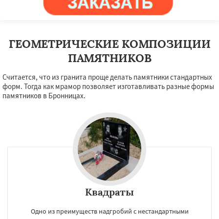
Звенигород
Ивантеевка
Истра
Кашира
Даю согласие на обработку персональных данных
Клин
Коломна
Королев
Котельники
Красноармейск
Красногорск
Краснозаводск
Краснознаменск
Кубинка
Куровское
Ликино-Дулево
ГЕОМЕТРИЧЕСКИЕ КОМПОЗИЦИИ
Лобня
Лосино-Петровский
Луховицы
ПАМЯТНИКОВ
Лыткарино
Люберцы
Можайск
Мытищи
Наро-Фоминск
Ногинск
Считается, что из гранита проще делать памятники стандартных
форм. Тогда как мрамор позволяет изготавливать разные формы
памятников в Бронницах.
Квадраты
Одно из преимуществ надгробий с нестандартными