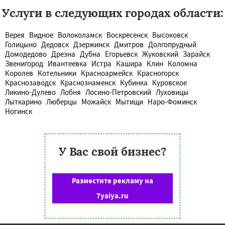
Услуги в следующих городах области:
Верея
Видное
Волоколамск
Воскресенск
Высоковск
Голицыно
Дедовск
Дзержинск
Дмитров
Долгопрудный
Домодедово
Дрезна
Дубна
Егорьевск
Жуковский
Зарайск
Звенигород
Ивантеевка
Истра
Кашира
Клин
Коломна
Королев
Котельники
Красноармейск
Красногорск
Краснозаводск
Краснознаменск
Кубинка
Куровское
Ликино-Дулево
Лобня
Лосино-Петровский
Луховицы
Лыткарино
Люберцы
Можайск
Мытищи
Наро-Фоминск
Ногинск
У Вас свой бизнес?
Разместите рекламу на
7yaiya.ru