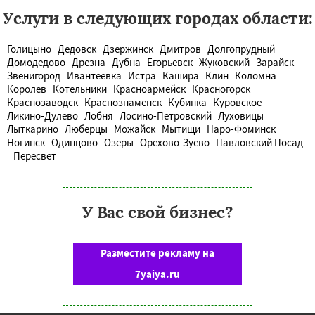
Услуги в следующих городах области:
Голицыно
Дедовск
Дзержинск
Дмитров
Долгопрудный
Домодедово
Дрезна
Дубна
Егорьевск
Жуковский
Зарайск
Звенигород
Ивантеевка
Истра
Кашира
Клин
Коломна
Королев
Котельники
Красноармейск
Красногорск
Краснозаводск
Краснознаменск
Кубинка
Куровское
Ликино-Дулево
Лобня
Лосино-Петровский
Луховицы
Лыткарино
Люберцы
Можайск
Мытищи
Наро-Фоминск
Ногинск
Одинцово
Озеры
Орехово-Зуево
Павловский Посад
Пересвет
У Вас свой бизнес?
Разместите рекламу на
7yaiya.ru