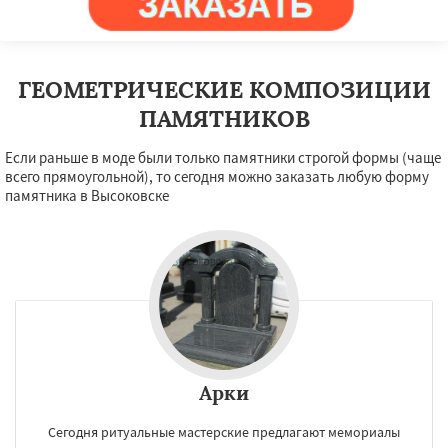
Красноармейск
Красногорск
Даю согласие на обработку персональных данных
Краснозаводск
Краснознаменск
Кубинка
Куровское
Ликино-Дулево
Лобня
Лосино-Петровский
Луховицы
Лыткарино
Люберцы
Можайск
Мытищи
ГЕОМЕТРИЧЕСКИЕ КОМПОЗИЦИИ
Наро-Фоминск
Ногинск
Одинцово
ПАМЯТНИКОВ
Озеры
Орехово-Зуево
Павловский Посад
Пересвет
Если раньше в моде были только памятники строгой формы (чаще
всего прямоугольной), то сегодня можно заказать любую форму
памятника в Высоковске
Арки
Сегодня ритуальные мастерские предлагают мемориалы