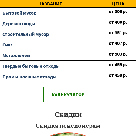
НАЗВАНИЕ
ЦЕНА
от
306
р.
Бытовой мусор
от
400
р.
Деревоотходы
от
351
р.
Строительный мусор
от
407
р.
Снег
от
503
р.
Металлолом
от
459
р.
Твердые бытовые отходы
от
459
р.
Промышленные отходы
КАЛЬКУЛЯТОР
Скидки
Скидка пенсионерам