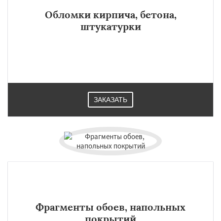
регионам
Обломки кирпича, бетона,
штукатурки
Томилино
Тучково
Уваровка
Удельная
Фосфоритный
Фряново
Хорлово
Черкизово
Черусти
Шаховская
Даю согласие на обработку персональных данных
ЗАКАЗАТЬ
Фрагменты обоев, напольных
покрытий