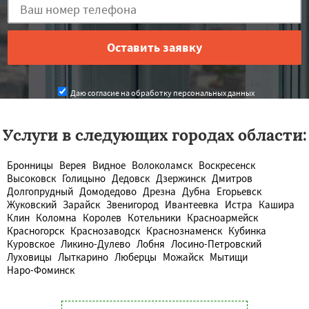
Даю согласие на обработку персональных данных
Услуги в следующих городах области:
Бронницы
Верея
Видное
Волоколамск
Воскресенск
Высоковск
Голицыно
Дедовск
Дзержинск
Дмитров
Долгопрудный
Домодедово
Дрезна
Дубна
Егорьевск
Жуковский
Зарайск
Звенигород
Ивантеевка
Истра
Кашира
Клин
Коломна
Королев
Котельники
Красноармейск
Красногорск
Краснозаводск
Краснознаменск
Кубинка
Куровское
Ликино-Дулево
Лобня
Лосино-Петровский
Луховицы
Лыткарино
Люберцы
Можайск
Мытищи
Наро-Фоминск