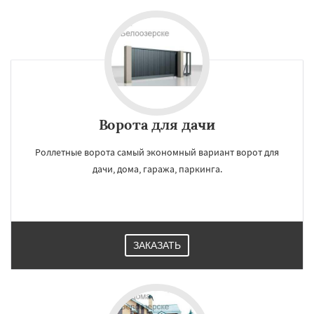
Ворота для дачи
Роллетные ворота самый экономный вариант ворот для
дачи, дома, гаража, паркинга.
×
×
Работаем по
УЗНАТЬ ПОДРОБНЕЕ
регионам
ЗАКАЗАТЬ
Бронницы
Верея
Видное
Волоколамск
Воскресенск
Высоковск
Голицыно
Дедовск
Дзержинск
Дмитров