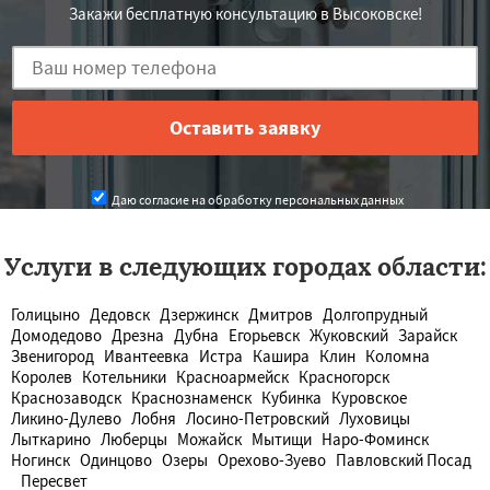
Закажи бесплатную консультацию в Высоковске!
Даю согласие на обработку персональных данных
Услуги в следующих городах области:
Голицыно
Дедовск
Дзержинск
Дмитров
Долгопрудный
Домодедово
Дрезна
Дубна
Егорьевск
Жуковский
Зарайск
Звенигород
Ивантеевка
Истра
Кашира
Клин
Коломна
Королев
Котельники
Красноармейск
Красногорск
Краснозаводск
Краснознаменск
Кубинка
Куровское
Ликино-Дулево
Лобня
Лосино-Петровский
Луховицы
Лыткарино
Люберцы
Можайск
Мытищи
Наро-Фоминск
Ногинск
Одинцово
Озеры
Орехово-Зуево
Павловский Посад
Пересвет