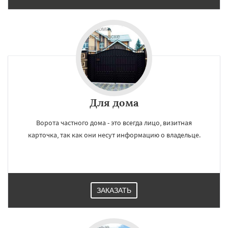
Для дома
Ворота частного дома - это всегда лицо, визитная
карточка, так как они несут информацию о владельце.
×
×
Работаем по
УЗНАТЬ ПОДРОБНЕЕ
регионам
ЗАКАЗАТЬ
Голицыно
Дедовск
Дзержинск
Дмитров
Долгопрудный
Домодедово
Дрезна
Дубна
Егорьевск
Жуковский
Зарайск